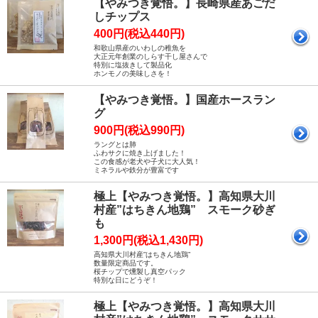
【やみつき覚悟。】長崎県産あごだ
しチップス
400円(税込440円)
和歌山県産のいわしの稚魚を
大正元年創業のしらす干し屋さんで
特別に塩抜きして製品化
ホンモノの美味しさを！
【やみつき覚悟。】国産ホースラン
グ
900円(税込990円)
ラングとは肺
ふわサクに焼き上げました！
この食感が老犬や子犬に大人気！
ミネラルや鉄分が豊富です
極上【やみつき覚悟。】高知県大川
村産”はちきん地鶏” スモーク砂ぎ
も
1,300円(税込1,430円)
高知県大川村産”はちきん地鶏”
数量限定商品です。
桜チップで燻製し真空パック
特別な日にどうぞ！
極上【やみつき覚悟。】高知県大川