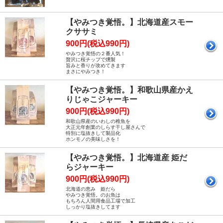
【やみつき覚悟。】北海道産スモー
クササミ
900円(税込990円)
やみつき覚悟の２番人気！
贅沢に桜チップで燻製
旨みと香りが攻めてきます
まさにやみつき！
【やみつき覚悟。】和歌山県産かえ
りじゃこジャーキー
900円(税込990円)
和歌山県産のいわしの稚魚を
大正元年創業のしらす干し屋さんで
特別に塩抜きして製品化
ホンモノの美味しさを！
【やみつき覚悟。】北海道産 姫だ
らジャーキー
900円(税込990円)
北海道の恵み 姫だら
やみつき覚悟。のお魚は
もちろん人間用食品工場で加工
しっかり塩抜きしてます