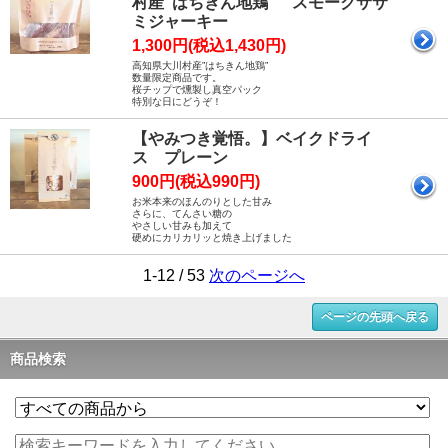
村産”はちきん地鶏” スモークササ
ミジャーキー
1,300円(税込1,430円)
高知県大川村産”はちきん地鶏”
数量限定商品です。
桜チップで燻製し真空パック
特別な日にどうぞ！
【やみつき覚悟。】ベイクドライ
ス プレーン
900円(税込990円)
お米本来のほんのりとした甘み
さらに、てんさい糖の
やさしい甘みも加えて
硬めにカリカリッと焼き上げました
1-12 / 53
次のページへ
ページの先頭へ戻る
商品検索