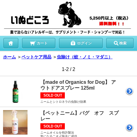
カート
ログイン
検索
ホーム
＞
ペットケア用品
＞
虫除け（蚊・ノミ・マダニ）
1-2 / 2
【made of Organics for Dog】 ア
ウトドアスプレー 125ml
SOLD OUT
ニームとシトロネラの虫除け効果
【ペットニーム】バグ オフ スプ
レー
SOLD OUT
ニームオイルを特許製法
気になるニオイ除去に成功